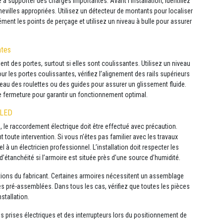
té à supporter des charges importantes. Avant l’installation, identifiez
 chevilles appropriées. Utilisez un détecteur de montants pour localiser
ément les points de perçage et utilisez un niveau à bulle pour assurer
ntes
nt des portes, surtout si elles sont coulissantes. Utilisez un niveau
our les portes coulissantes, vérifiez l’alignement des rails supérieurs
iveau des roulettes ou des guides pour assurer un glissement fluide.
de fermeture pour garantir un fonctionnement optimal.
 LED
é, le raccordement électrique doit être effectué avec précaution.
 toute intervention. Si vous n’êtes pas familier avec les travaux
 à un électricien professionnel. L’installation doit respecter les
étanchéité si l’armoire est située près d’une source d’humidité.
tions du fabricant. Certaines armoires nécessitent un assemblage
ées pré-assemblées. Dans tous les cas, vérifiez que toutes les pièces
stallation.
 prises électriques et des interrupteurs lors du positionnement de