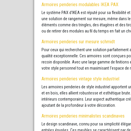
Armoires penderies modulables IKEA PAX
Le système PAX d’IKEA est réputé pour sa flexibilité 
une solution de rangement sur mesure, même dans les
éléments comme des tringles, des étagères et des tiroi
ou de retirer des modules au fil du temps en fait un ch
Armoires penderies sur mesure schmidt
Pour ceux qui recherchent une solution parfaitement 
qualité exceptionnelle. Ces armoires sont conçues pou
recoin disponible. Avec une large gamme de finitions 
votre style personnel tout en maximisant l’espace de
Armoires penderies vintage style industriel
Les armoires penderies de style industriel apportent 
et en bois, elles allient robustesse et esthétique bru
intérieurs contemporains. Leur aspect authentique cr
ajoutant de la profondeur à votre décoration.
Armoires penderies minimalistes scandinaves
Le design scandinave, connu pour sa simplicité élégan
entrées épurées. Ces meubles se caractérisent par des