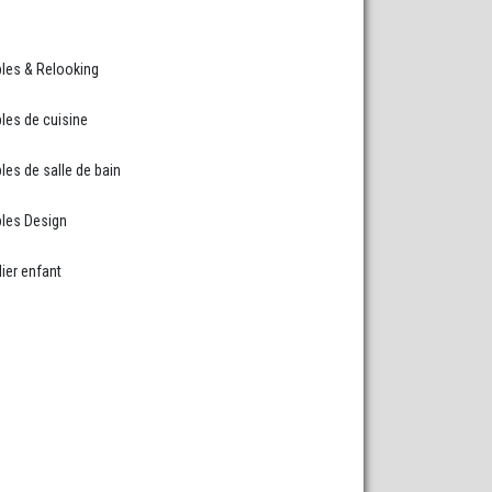
es & Relooking
es de cuisine
es de salle de bain
les Design
ier enfant