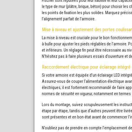
Fischer sont réputées pour leur fiabilité et leur capaci
le type de mur (plâtre, brique, béton) pour choisir les
les points de fixation les plus solides. Marquez précis
l’alignement parfait de l’armoire.
Mise à niveau et ajustement des portes coulissa
La mise à niveau est cruciale pour le bon fonctionneme
à bulle pour ajuster les pieds réglables de l’armoire. P
et inférieurs. Un réglage fin peut être nécessaire au n
N’hésitez pas à faire plusieurs essais d’ouverture et 
Raccordement électrique pour éclairage intégré
Si votre armoire est équipée d’un éclairage LED intégr
Assurez-vous de couper l’alimentation électrique avant
électriques, il est fortement recommandé de faire appel
normes de sécurité en vigueur, notamment en termes d’
Lors du montage, suivez scrupuleusement les instruc
étape par étape, tandis que d’autres peuvent être livr
sont présentes et en bon état avant de commencer l’in
N’oubliez pas de prendre en compte l’emplacement des