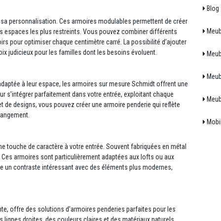
Blog
et sa personnalisation. Ces armoires modulables permettent de créer
Meubl
 espaces les plus restreints. Vous pouvez combiner différents
rs pour optimiser chaque centimètre carré. La possibilité d’ajouter
oix judicieux pour les familles dont les besoins évoluent.
Meubl
Meubl
adaptée à leur espace, les armoires sur mesure Schmidt offrent une
r s’intégrer parfaitement dans votre entrée, exploitant chaque
Meub
et de designs, vous pouvez créer une armoire penderie qui reflète
 rangement.
Mobil
une touche de caractère à votre entrée. Souvent fabriquées en métal
te. Ces armoires sont particulièrement adaptées aux lofts ou aux
ée un contraste intéressant avec des éléments plus modernes,
te, offre des solutions d’armoires penderies parfaites pour les
 lignes droites, des couleurs claires et des matériaux naturels