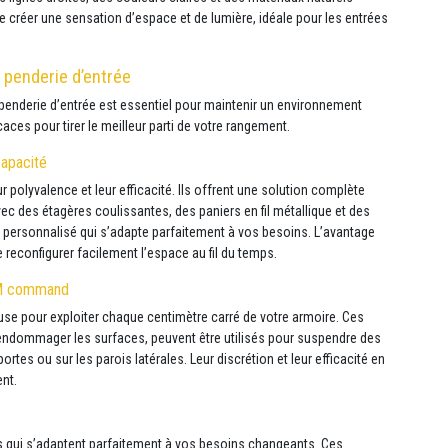
e créer une sensation d’espace et de lumière, idéale pour les entrées
 penderie d’entrée
 penderie d’entrée est essentiel pour maintenir un environnement
aces pour tirer le meilleur parti de votre rangement.
capacité
polyvalence et leur efficacité. Ils offrent une solution complète
vec des étagères coulissantes, des paniers en fil métallique et des
 personnalisé qui s’adapte parfaitement à vos besoins. L’avantage
 reconfigurer facilement l’espace au fil du temps.
 3M command
e pour exploiter chaque centimètre carré de votre armoire. Ces
ns endommager les surfaces, peuvent être utilisés pour suspendre des
rtes ou sur les parois latérales. Leur discrétion et leur efficacité en
nt.
s qui s’adaptent parfaitement à vos besoins changeants. Ces